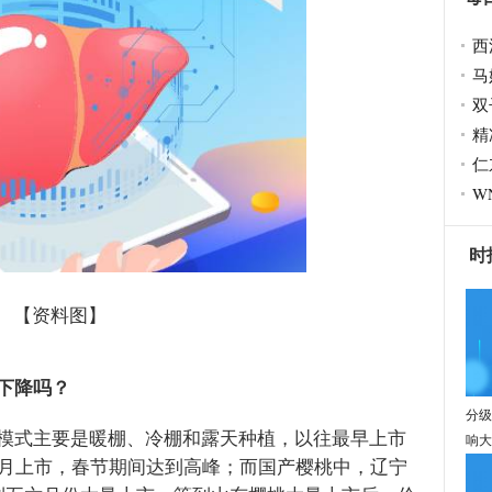
西
马
双
精
仁
W
时
【资料图】
下降吗？
分级
模式主要是暖棚、冷棚和露天种植，以往最早上市
响大
2月上市，春节期间达到高峰；而国产樱桃中，辽宁