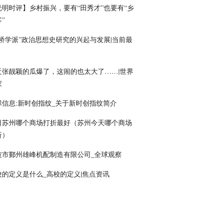
光明时评】乡村振兴，要有“田秀才”也要有“乡
”
剑桥学派”政治思想史研究的兴起与发展|当前最
近张靓颖的瓜爆了，这闹的也太大了……|世界
家
球信息:新时创指纹_关于新时创指纹简介
日苏州哪个商场打折最好（苏州今天哪个商场
折）
波市鄞州雄峰机配制造有限公司_全球观察
校的定义是什么_高校的定义|焦点资讯