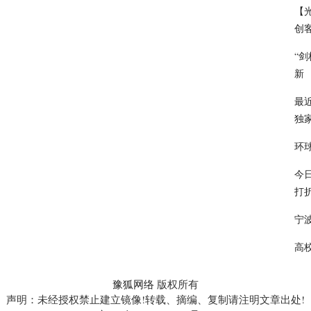
【
创客
“
新
最
独
环
今
打
宁
高
豫狐网络
版权所有
声明：未经授权禁止建立镜像!转载、摘编、复制请注明文章出处!