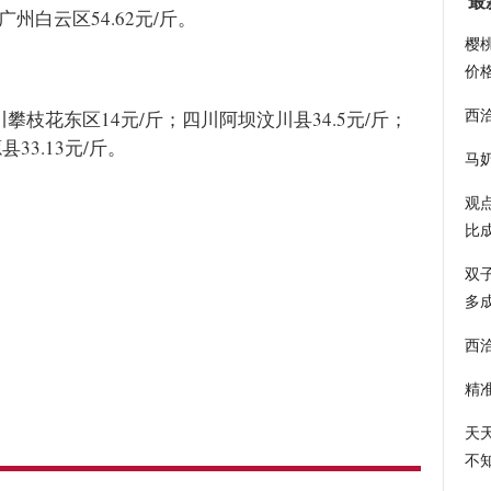
最
广州白云区54.62元/斤。
樱
价
西
川攀枝花东区14元/斤；四川阿坝汶川县34.5元/斤；
33.13元/斤。
马
观
比
双
多
西
精
天
不