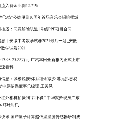
流入资金比例12.71%
童声飞扬”公益项目10周年首场音乐会唱响椰城
莞控股：同意解除轨道1号线PPP项目合同
消息丨安徽中考数学试卷2021最后一题_安徽
数学试卷2021
17.98-25.88万元 广汽本田全新雅阁正式上市
天速看料
前信息： 谈楼说按/体系结余减少 港元拆息易
动\中原按揭董事总经理 王美凤
外红外相机拍摄到“四不像” 中华鬣羚现身广东
岭-环球时讯
界快讯:国产量子计算超低温温度传感器研制成