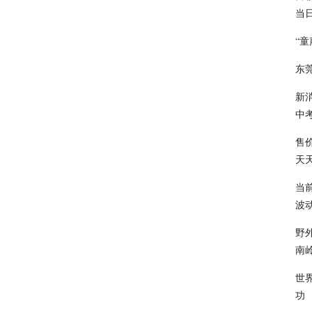
当日
“
东
新
中考
售价
天
当
波
野
南
世
功