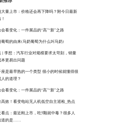
新推荐
桃大量上市：价格还会再下降吗？附今日最新
格！
洽会看变化：一件展品的“高”“新”之路
奶葡萄的由来(马奶葡萄为什么叫马奶)
点 | 李想：汽车行业对规模要求太苛刻，销量
成本更易出问题
子座是最早熟的一个类型 很小的时候就懂得很
成人的道理？
洽会看变化：一件展品的“高”“新”之路
准高效！看变电站无人机低空自主巡检_热点
天看点：最近刚上市，吃5颗就中毒？很多人
知道的是……