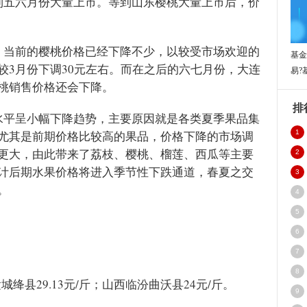
到五六月份大量上市。等到山东樱桃大量上市后，价
，当前的樱桃价格已经下降不少，以较受市场欢迎的
基金
较3月份下调30元左右。而在之后的六七月份，大连
易?
桃销售价格还会下降。
排
水平呈小幅下降趋势，主要原因就是各类夏季果品集
尤其是前期价格比较高的果品，价格下降的市场调
1
更大，由此带来了荔枝、樱桃、榴莲、西瓜等主要
2
计后期水果价格将进入季节性下跌通道，春夏之交
3
。
4
5
6
7
8
城绛县29.13元/斤；山西临汾曲沃县24元/斤。
9