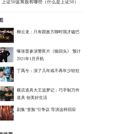
上证50蓝筹股有哪些（什么是上证50）
图
柳云龙：只有跟敌方聊时我才磕巴
曝张晋参演警匪片《狼回头》 预计
2021年1月开机
丁禹兮：演了几年戏不再年少轻狂
横店道具大王追梦记：巧手制万件
道具 创美好生活
剧集“变脸”引争议 导演这样回应