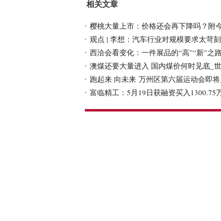
相关文章
樱桃大量上市：价格还会再下降吗？附
观点 | 李想：汽车行业对规模要求太苛
西洽会看变化：一件展品的“高”“新”之
澳煤还要大量进入 国内煤价何时见底_
跑起来 向未来 万州区第六届运动会即将
富临精工：5月19日获融资买入1300.7