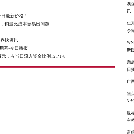
澳
讯
今日最新价格！
仁东
刻，销量比成本更易出问题
余额
路
世界快资讯
W
启幕-今日播报
斯
5万元，占当日流入资金比例12.71%
跑
日
广
焦
3.
世
主
富临