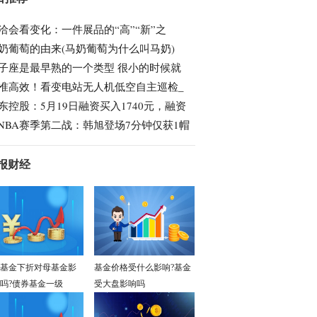
洽会看变化：一件展品的“高”“新”之
奶葡萄的由来(马奶葡萄为什么叫马奶)
子座是最早熟的一个类型 很小的时候就
准高效！看变电站无人机低空自主巡检_
东控股：5月19日融资买入1740元，融资
NBA赛季第二战：韩旭登场7分钟仅获1帽
报财经
基金下折对母基金影
基金价格受什么影响?基金
吗?债券基金一级
受大盘影响吗