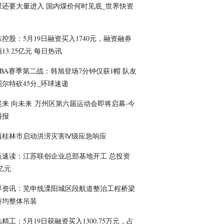
煤还要大量进入 国内煤价何时见底_世界快资
控股：5月19日融资买入1740元，融资融券
13.25亿元 每日热讯
NBA赛季第二战：韩旭登场7分钟仅获1帽 队友
图尔特砍45分_环球速递
起来 向未来 万州区第六届运动会即将启幕-今
播报
西桂林市启动洪涝灾害Ⅳ级应急响应
点速读：江苏联创企业总部基地开工 总投资
5亿元
界资讯：芜申线溧阳城区段航道整治工程桥梁
桥均整体吊装
精工：5月19日获融资买入1300.75万元，占