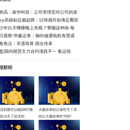
热讯：振华科技：公司管理层对公司的发
eep高级副总裁赵茜：以情感共创满足圈层
少年白天嗜睡晚上失眠？警惕这种病-每
日观察!华鑫证券：轴向磁通电机有望成
条焦点：非遗珠算 指尖传承
盘|国内期货主力合约涨跌不一 集运指
报财经
没到期可以赎回吗?预
大额存单转让谁吃亏？买
回10天了还没到
转让大额存单吃亏吗?