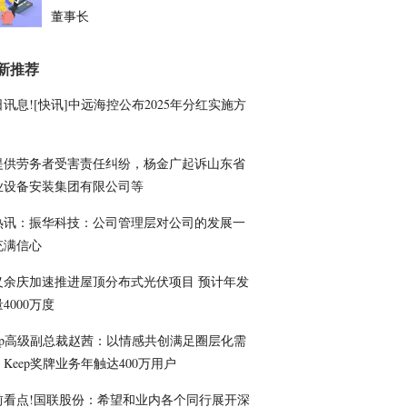
董事长
新推荐
讯息![快讯]中远海控公布2025年分红实施方
提供劳务者受害责任纠纷，杨金广起诉山东省
业设备安装集团有限公司等
热讯：振华科技：公司管理层对公司的发展一
充满信心
义余庆加速推进屋顶分布式光伏项目 预计年发
4000万度
eep高级副总裁赵茜：以情感共创满足圈层化需
Keep奖牌业务年触达400万用户
前看点!国联股份：希望和业内各个同行展开深