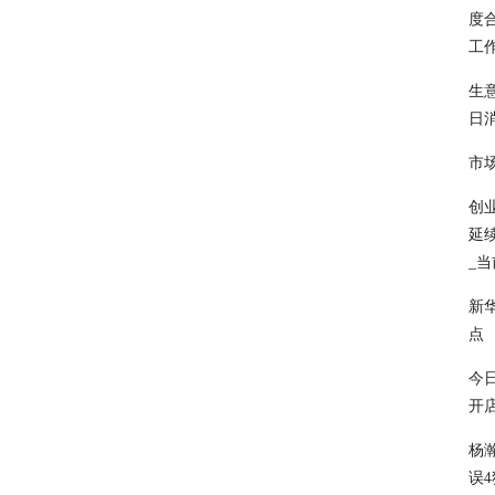
度
工
生
日
市
创业
延
_
新
点
今
开
杨瀚
误