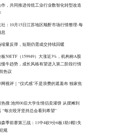
合作，共同推进传统工业行业数智化转型改造
作
意社：10月15日江苏地区顺酐市场行情整理-每
消息
场缩量反弹，短期仍需成交持续回暖
板50ETF（159949）大涨近3%，机构称A股
续慢牛趋势，成长风格有望进入第二阶段行情
当前热议
华网视评｜“仪式感”不是浪费的遮羞布 独家焦
日热搜:池州00后大学生情侣卖灌饼 从摆摊到
店 “每次咬牙坚持总会看到希望”
森季前赛第三战：11中4砍9分6板1助1帽1失
4犯规