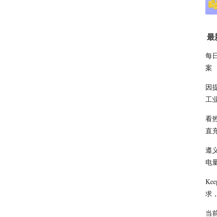
最
每日
案
因
工
看
直
遵
电量
K
求，
当