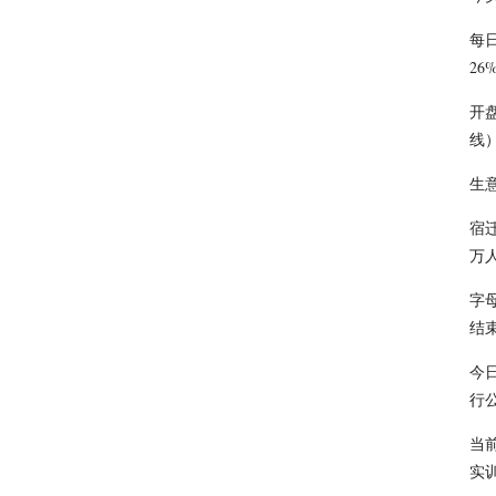
每日
26
开
线
生
宿
万
字
结
今
行
当
实