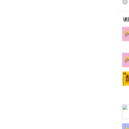
10
段
读