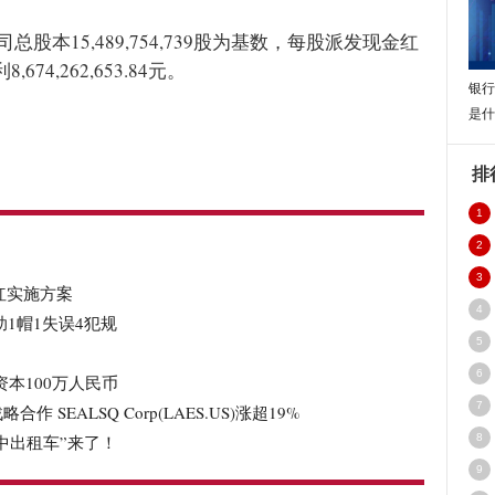
本15,489,754,739股为基数，每股派发现金红
4,262,653.84元。
银行
是什
排
1
2
3
分红实施方案
4
助1帽1失误4犯规
5
6
本100万人民币
7
略合作 SEALSQ Corp(LAES.US)涨超19%
中出租车”来了！
8
得
9