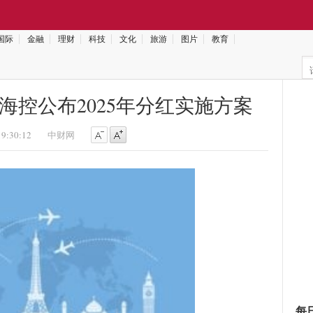
国际
金融
理财
科技
文化
旅游
图片
教育
远海控公布2025年分红实施方案
19:30:12
中财网
每