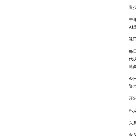
青
午
A
视
每
代
速
今
资本
汪
巴克
头
今