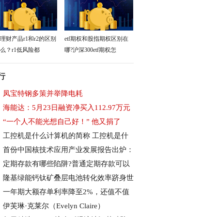
理财产品r1和r2的区别
etf期权和股指期权区别在
么？r1低风险都
哪?沪深300etf期权怎
行
凤宝特钢多策并举降电耗
海能达：5月23日融资净买入112.97万元
“一个人不能光想自己好！” 他又捐了
工控机是什么计算机的简称 工控机是什
首份中国核技术应用产业发展报告出炉：
定期存款有哪些陷阱?普通定期存款可以
隆基绿能钙钛矿叠层电池转化效率跻身世
一年期大额存单利率降至2%，还值不值
伊芙琳·克莱尔（Evelyn Claire）