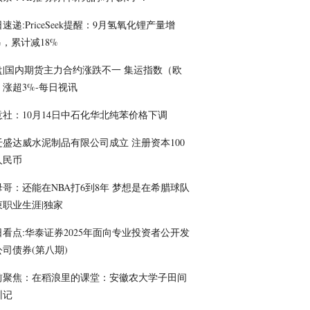
速递:PriceSeek提醒：9月氢氧化锂产量增
%，累计减18%
盘|国内期货主力合约涨跌不一 集运指数（欧
）涨超3%-每日视讯
意社：10月14日中石化华北纯苯价格下调
迁盛达威水泥制品有限公司成立 注册资本100
人民币
母哥：还能在NBA打6到8年 梦想是在希腊球队
束职业生涯|独家
日看点:华泰证券2025年面向专业投资者公开发
公司债券(第八期)
前聚焦：在稻浪里的课堂：安徽农大学子田间
训记