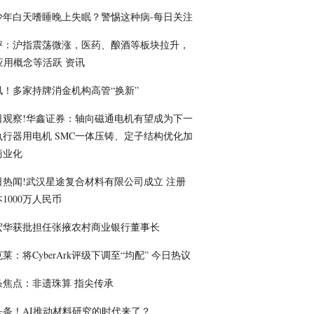
少年白天嗜睡晚上失眠？警惕这种病-每日关注
评：沪指震荡微涨，医药、酿酒等板块拉升，
I应用概念等活跃 资讯
讯！多家持牌消金机构高管“换新”
日观察!华鑫证券：轴向磁通电机有望成为下一
执行器用电机 SMC一体压铸、定子结构优化加
商业化
日热闻!武汉星途复合材料有限公司成立 注册
1000万人民币
宏华获批担任张掖农村商业银行董事长
莱：将CyberArk评级下调至“均配” 今日热议
条焦点：非遗珠算 指尖传承
头条！AI推动材料研究的时代来了？