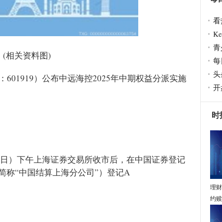
看
K
青
(相关资料图)
每
头
：601919）公布中远海控2025年中期权益分派实施
开
时
月23日）下午上海证券交易所收市后，在中国证券登记
简称“中国结算上海分公司”）登记A
理财
约赎