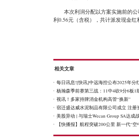
本次利润分配以方案实施前的公司总股
利0.56元（含税），共计派发现金红利8,67
标签：
商业频道
快讯
相关文章
每日讯息![快讯]中远海控公布2025年
杨瀚森季前赛第三战：11中4砍9分6板1
视讯！多家持牌消金机构高管“换新”
宿迁盛达威水泥制品有限公司成立 注册资
美股异动 | 与瑞士Wecan Group SA达成战
【快播报】航程突破200公里 新一代“空